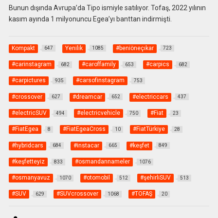
Bunun dışında Avrupa’da Tipo ismiyle satılıyor. Tofaş, 2022 yılının
kasım ayında 1 milyonuncu Egea’yı banttan indirmişti.
Kompakt
Yenilik
#beniöneçıkar
647
1085
723
#carinstagram
#caroffamily
#carpics
682
653
682
#carpictures
#carsofinstagram
935
753
#crossover
#dreamcar
#electriccars
627
652
437
#electricSUV
#electricvehicle
#Fiat
494
750
23
#FiatEgea
#FiatEgeaCross
#FiatTürkiye
8
10
28
#hybridcars
#instacar
#keşfet
684
665
849
#keşfetteyiz
#osmandannameler
833
1076
#osmanyavuz
#otomobil
#şehirliSUV
1070
512
513
#SUV
#SUVcrossover
#TOFAŞ
629
1068
20