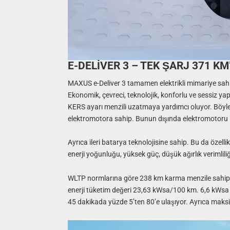
E-DELİVER 3 – TEK ŞARJ 371 K
MAXUS e-Deliver 3 tamamen elektrikli mimariye sahip
Ekonomik, çevreci, teknolojik, konforlu ve sessiz yap
KERS ayarı menzili uzatmaya yardımcı oluyor. Böylec
elektromotora sahip. Bunun dışında elektromotoru 
Ayrıca ileri batarya teknolojisine sahip. Bu da özell
enerji yoğunluğu, yüksek güç, düşük ağırlık verimlil
WLTP normlarına göre 238 km karma menzile sahip. 
enerji tüketim değeri 23,63 kWsa/100 km. 6,6 kWsa e
45 dakikada yüzde 5’ten 80’e ulaşıyor. Ayrıca mak