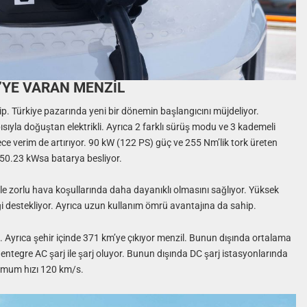
M’YE VARAN MENZİL
. Türkiye pazarında yeni bir dönemin başlangıcını müjdeliyor.
ısıyla doğuştan elektrikli. Ayrıca 2 farklı sürüş modu ve 3 kademeli
e verim de artırıyor. 90 kW (122 PS) güç ve 255 Nm’lik tork üreten
50.23 kWsa batarya besliyor.
ikle zorlu hava koşullarında daha dayanıklı olmasını sağlıyor. Yüksek
iği destekliyor. Ayrıca uzun kullanım ömrü avantajına da sahip.
Ayrıca şehir içinde 371 km’ye çıkıyor menzil. Bunun dışında ortalama
ntegre AC şarj ile şarj oluyor. Bunun dışında DC şarj istasyonlarında
simum hızı 120 km/s.