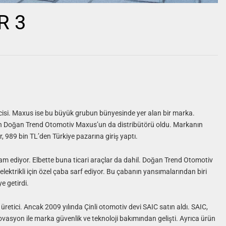
R 3
icisi. Maxus ise bu büyük grubun bünyesinde yer alan bir marka.
an Doğan Trend Otomotiv Maxus’un da distribütörü oldu. Markanın
er, 989 bin TL’den Türkiye pazarına giriş yaptı.
am ediyor. Elbette buna ticari araçlar da dahil. Doğan Trend Otomotiv
elektrikli için özel çaba sarf ediyor. Bu çabanın yansımalarından biri
e getirdi.
 üretici. Ancak 2009 yılında Çinli otomotiv devi SAIC satın aldı. SAIC,
novasyon ile marka güvenlik ve teknoloji bakımından gelişti. Ayrıca ürün