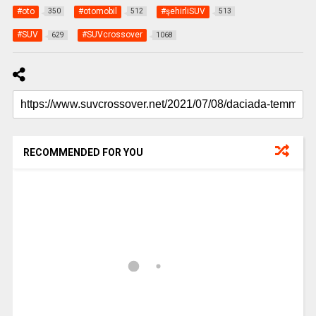
#oto
#otomobil
#şehirliSUV
350
512
513
#SUV
#SUVcrossover
629
1068
RECOMMENDED FOR YOU