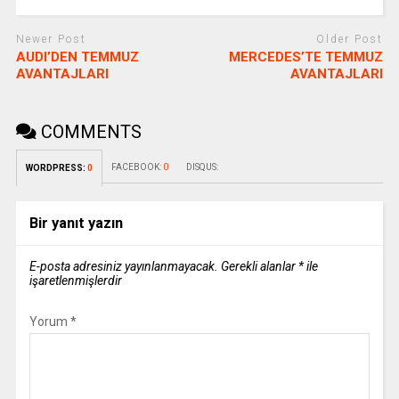
Newer Post
Older Post
AUDI’DEN TEMMUZ
MERCEDES’TE TEMMUZ
AVANTAJLARI
AVANTAJLARI
COMMENTS
FACEBOOK:
0
DISQUS:
WORDPRESS:
0
Bir yanıt yazın
E-posta adresiniz yayınlanmayacak.
Gerekli alanlar
*
ile
işaretlenmişlerdir
Yorum
*