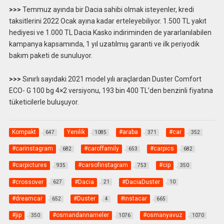
>>>
Temmuz ayında bir Dacia sahibi olmak isteyenler, kredi
taksitlerini 2022 Ocak ayına kadar erteleyebiliyor. 1.500 TL yakıt
hediyesi ve 1.000 TL Dacia Kasko indiriminden de yararlanılabilen
kampanya kapsamında, 1 yıl uzatılmış garanti ve ilk periyodik
bakım paketi de sunuluyor.
>>>
Sınırlı sayıdaki 2021 model yılı araçlardan Duster Comfort
ECO- G 100 bg 4×2 versiyonu, 193 bin 400 TL’den benzinli fiyatına
tüketicilerle buluşuyor.
Kompakt
Yenilik
#araba
#car
647
1085
371
352
#carinstagram
#caroffamily
#carpics
682
653
682
#carpictures
#carsofinstagram
#cip
935
753
350
#crossover
#Dacia
#DaciaDuster
627
21
10
#dreamcar
#Duster
#instacar
652
4
665
#jip
#osmandannameler
#osmanyavuz
350
1076
1070