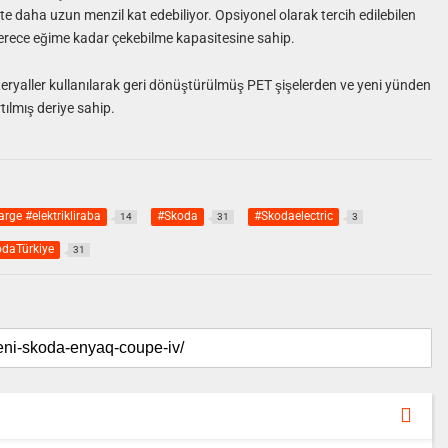
ikte daha uzun menzil kat edebiliyor. Opsiyonel olarak tercih edilebilen
derece eğime kadar çekebilme kapasitesine sahip.
eryaller kullanılarak geri dönüştürülmüş PET şişelerden ve yeni yünden
tılmış deriye sahip.
arge #elektrikliraba
#Skoda
#Skodaelectric
14
31
3
daTürkiye
31