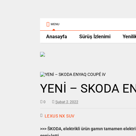
MENU
Anasayfa
Sürüş İzlenimi
Yenili
YENİ – SKODA E
0
Şubat 2, 2022
LEXUS NX SUV
>>> ŠKODA, elektrikli ürün gamın tamamen elektri
genişletti.