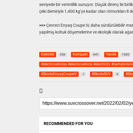
seviyede bir verimlilik sunuyor. Düşük direnç ile birl
çeki demiriyle 1,400 kg’ye kadar olan römorkları 8 
>>>
Çevreci Enyaq Coupe iV, daha sürdürülebilir mat
yapılmış koltuk döşemelerine ve ekolojik olarak ağar
Elektrikli
Kompakt
Yenilik
556
647
1085
#electricvehicles #electricvehicle #electricity #carhybridch
#SkodaEnyaqCoupeiV
#SkodaSUV
#Sko
1
4
RECOMMENDED FOR YOU