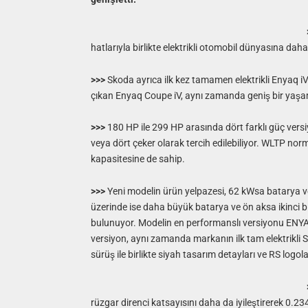
hatlarıyla birlikte elektrikli otomobil dünyasına dah
>>>
Skoda ayrıca ilk kez tamamen elektrikli Enyaq iV 
çıkan Enyaq Coupe iV, aynı zamanda geniş bir yaşa
>>>
180 HP ile 299 HP arasında dört farklı güç versi
veya dört çeker olarak tercih edilebiliyor. WLTP nor
kapasitesine de sahip.
>>>
Yeni modelin ürün yelpazesi, 62 kWsa batarya v
üzerinde ise daha büyük batarya ve ön aksa ikinci
bulunuyor. Modelin en performanslı versiyonu ENYA
versiyon, aynı zamanda markanın ilk tam elektrikli
sürüş ile birlikte siyah tasarım detayları ve RS logolar
rüzgar direnci katsayısını daha da iyileştirerek 0