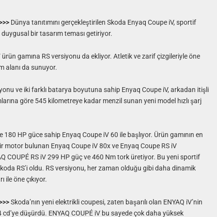
>>>
Dünya tanıtımını gerçekleştirilen Skoda Enyaq Coupe iV, sportif
a duygusal bir tasarım teması getiriyor.
ürün gamına RS versiyonu da ekliyor. Atletik ve zarif çizgileriyle öne
m alanı da sunuyor.
yonu ve iki farklı batarya boyutuna sahip Enyaq Coupe iV, arkadan itişli
mlarına göre 545 kilometreye kadar menzil sunan yeni model hızlı şarj
e 180 HP güce sahip Enyaq Coupe iV 60 ile başlıyor. Ürün gamının en
 bir motor bulunan Enyaq Coupe iV 80x ve Enyaq Coupe RS iV
Q COUPÉ RS iV 299 HP güç ve 460 Nm tork üretiyor. Bu yeni sportif
 Skoda RS’i oldu. RS versiyonu, her zaman olduğu gibi daha dinamik
ı ile öne çıkıyor.
>>>
Skoda’nın yeni elektrikli coupesi, zaten başarılı olan ENYAQ iV’nin
.234 cd’ye düşürdü. ENYAQ COUPÉ iV bu sayede çok daha yüksek