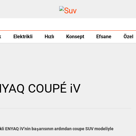
k
Elektrikli
Hızlı
Konsept
Efsane
Özel
NYAQ COUPÉ iV
kli ENYAQ iV’nin başarısının ardından coupe SUV modeliyle